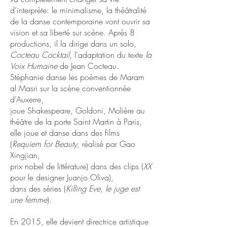
d’interprète: le minimalisme, la théâtralité
de la danse contemporaine vont ouvrir sa
vision et sa liberté sur scène. Après 8
productions, il la dirige dans un solo,
Cocteau Cocktail
, l'adaptation du texte
la
Voix Humaine
de Jean Cocteau.
Stéphanie danse les poèmes de Maram
al Masri sur la scène conventionnée
d’Auxerre,
joue Shakespeare, Goldoni, Molière au
théâtre de la porte Saint Martin à Paris,
elle joue et danse dans des films
(
Requiem for Beauty
, réalisé par Gao
Xingjian,
prix nobel de littérature) dans des clips (
XX
pour le designer Juanjo Oliva),
dans des séries (
Killing Eve
,
le juge est
une femme
).
En 2015, elle devient directrice artistique